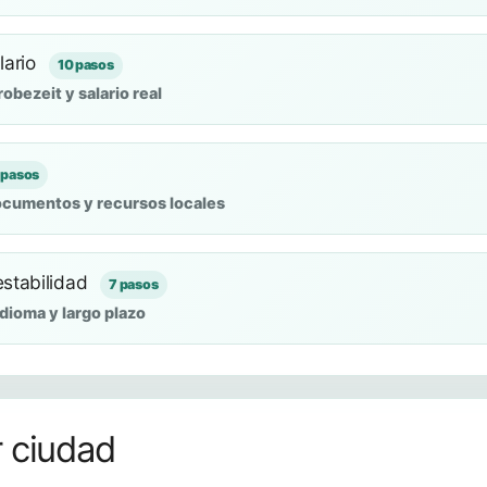
lario
10 pasos
obezeit y salario real
 pasos
documentos y recursos locales
estabilidad
7 pasos
idioma y largo plazo
r ciudad