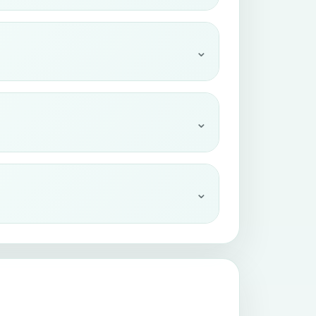
⌄
⌄
⌄