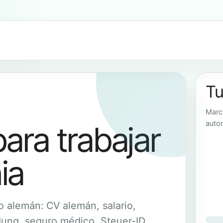
Tu
Marc
auto
para trabajar
ia
o alemán: CV alemán, salario,
ung, seguro médico, Steuer-ID,