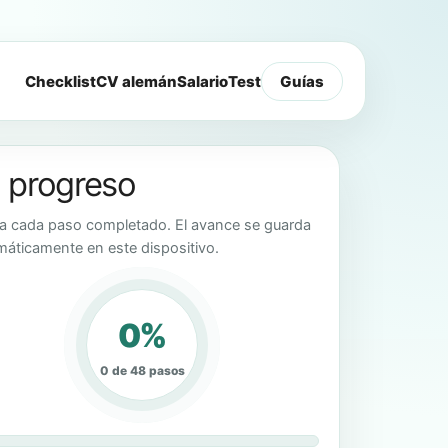
Checklist
CV alemán
Salario
Test
Guías
 progreso
a cada paso completado. El avance se guarda
máticamente en este dispositivo.
0%
0 de 48 pasos