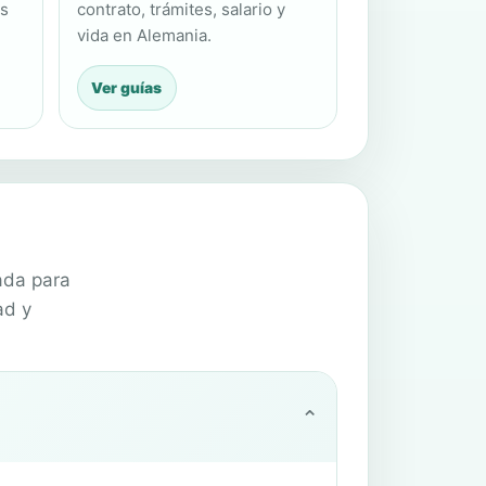
es
contrato, trámites, salario y
vida en Alemania.
Ver guías
ada para
ad y
⌄